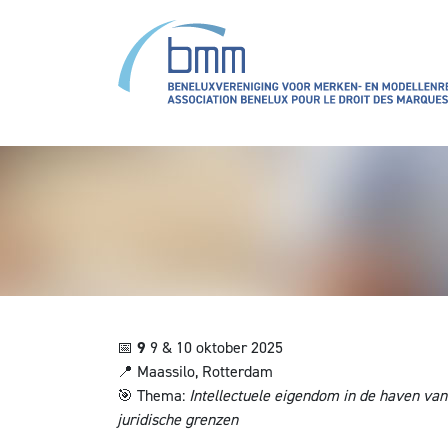
Overslaan en naar de inhoud gaan
📅
9
9 & 10 oktober 2025
📍
Maassilo, Rotterdam
🎯
Thema:
Intellectuele eigendom in de haven van
juridische grenzen