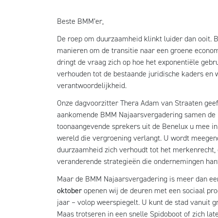
Beste BMM’er,
De roep om duurzaamheid klinkt luider dan ooit.
manieren om de transitie naar een groene economi
dringt de vraag zich op hoe het exponentiële geb
verhouden tot de bestaande juridische kaders en
verantwoordelijkheid.
Onze dagvoorzitter Thera Adam van Straaten geeft
aankomende BMM Najaarsvergadering samen de ko
toonaangevende sprekers uit de Benelux u mee in 
wereld die vergroening verlangt. U wordt meegen
duurzaamheid zich verhoudt tot het merkenrecht, 
veranderende strategieën die ondernemingen hant
Maar de BMM Najaarsvergadering is meer dan een 
oktober
openen wij de deuren met een sociaal pr
jaar – volop weerspiegelt. U kunt de stad vanuit
Maas trotseren in een snelle Spidoboot of zich la