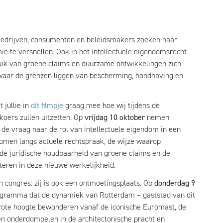
 Bedrijven, consumenten en beleidsmakers zoeken naar
e te versnellen. Ook in het intellectuele eigendomsrecht
ruik van groene claims en duurzame ontwikkelingen zich
 waar de grenzen liggen van bescherming, handhaving en
 jullie in
dit filmpje
graag mee hoe wij tijdens de
ers zullen uitzetten. Op
vrijdag 10 oktober
nemen
de vraag naar de rol van intellectuele eigendom in een
omen langs actuele rechtspraak, de wijze waarop
de juridische houdbaarheid van groene claims en de
eren in deze nieuwe werkelijkheid.
congres: zij is ook een ontmoetingsplaats. Op
donderdag 9
ogramma dat de dynamiek van Rotterdam – gaststad van dit
 grote hoogte bewonderen vanaf de iconische Euromast, de
ten onderdompelen in de architectonische pracht en