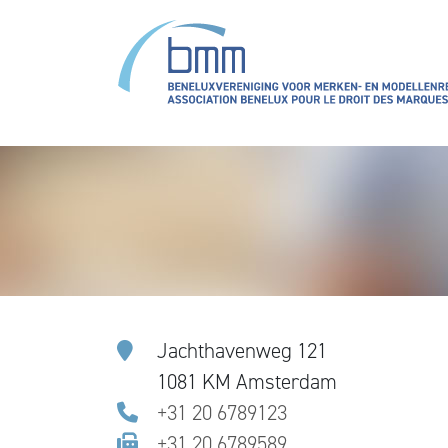
Overslaan en naar de inhoud gaan
Jachthavenweg 121
1081 KM Amsterdam
+31 20 6789123
+31 20 6789589