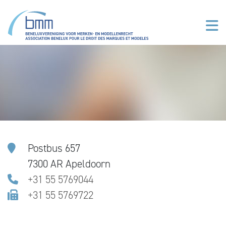
Overslaan en naar de inhoud gaan
Postbus 657
7300 AR Apeldoorn
+31 55 5769044
+31 55 5769722