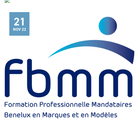
21
NOV 22